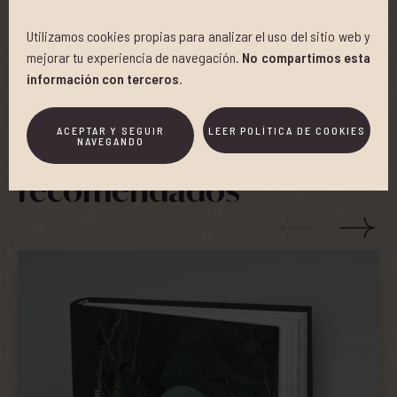
Utilizamos cookies propias para analizar el uso del sitio web y
Añadir a favoritos
Compartir
mejorar tu experiencia de navegación.
No compartimos esta
información con terceros
.
CLIENTES QUE COMPRARON ESTE PRODUCTO TAMBIÉN
ADQUIRIERON
ACEPTAR Y SEGUIR
LEER POLÍTICA DE COOKIES
NAVEGANDO
Productos
recomendados
‹
›