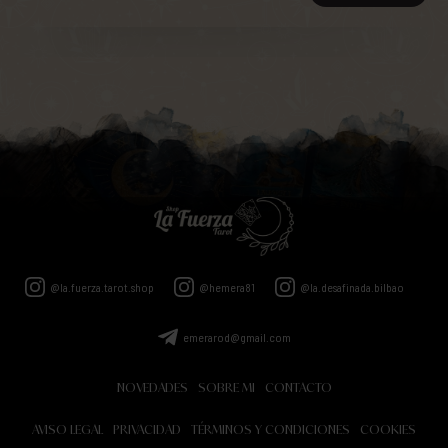
@la.fuerza.tarot.shop
@hemera81
@la.desafinada.bilbao
emerarod@gmail.com
NOVEDADES
SOBRE MI
CONTACTO
AVISO LEGAL
PRIVACIDAD
TÉRMINOS Y CONDICIONES
COOKIES