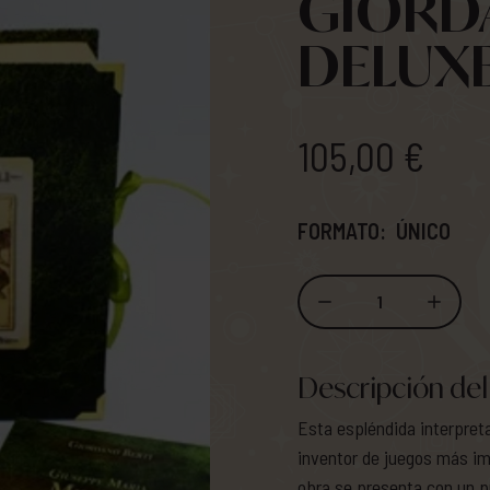
GIORDA
DELUX
105,00 €
FORMATO:
ÚNICO
1
Descripción del
Esta espléndida interpreta
inventor de juegos más im
obra se presenta con un pr