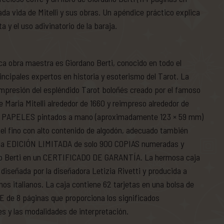
rada vida de Mitelli y sus obras. Un apéndice práctico explica
 y el uso adivinatorio de la baraja.
ca obra maestra es Giordano Berti, conocido en todo el
ncipales expertos en historia y esoterismo del Tarot. La
eimpresión del espléndido Tarot boloñés creado por el famoso
Maria Mitelli alrededor de 1660 y reimpreso alrededor de
 PAPELES pintados a mano (aproximadamente 123 × 59 mm)
el fino con alto contenido de algodón, adecuado también
 una EDICIÓN LIMITADA de solo 900 COPIAS numeradas y
no Berti en un CERTIFICADO DE GARANTÍA. La hermosa caja
diseñada por la diseñadora Letizia Rivetti y producida a
os italianos. La caja contiene 62 tarjetas en una bolsa de
 de 8 páginas que proporciona los significados
s y las modalidades de interpretación.