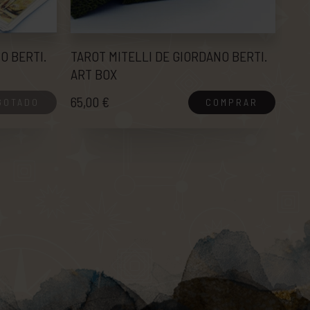
O BERTI.
TAROT MITELLI DE GIORDANO BERTI.
TAR
ART BOX
GIO
65,00 €
73,
GOTADO
COMPRAR