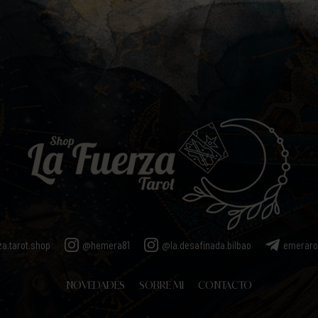
za.tarot.shop
@hemera81
@la.desafinada.bilbao
emerar
NOVEDADES
SOBRE MI
CONTACTO