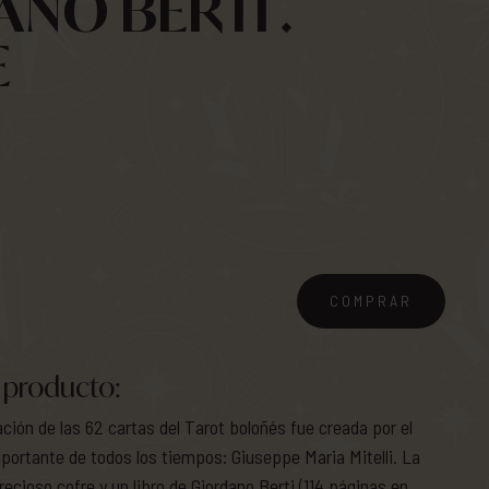
NO BERTI .
E
COMPRAR
 producto:
ción de las 62 cartas del Tarot boloñés fue creada por el
portante de todos los tiempos: Giuseppe Maria Mitelli. La
ecioso cofre y un libro de Giordano Berti (114 páginas en