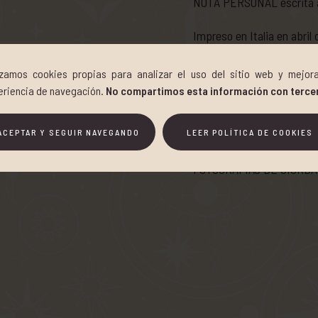
NOTA PERSONAL escrita a 
Impreso en Italia en abril
EDICIÓN DE VALOR ARTÍ
lizamos cookies propias para analizar el uso del sitio web y mejora
eriencia de navegación.
No compartimos esta información con terce
Hecho en Italia
ACEPTAR Y SEGUIR NAVEGANDO
LEER POLÍTICA DE COOKIES
Por RINASCIMENTO ITAL
FOTOGRAFÍAS DE GIORDA