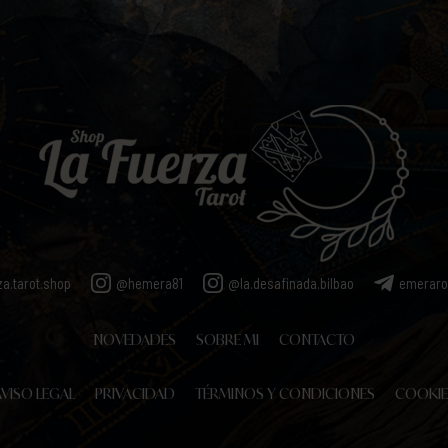
za.tarot.shop
@hemera81
@la.desafinada.bilbao
emerar
NOVEDADES
SOBRE MI
CONTACTO
VISO LEGAL
PRIVACIDAD
TÉRMINOS Y CONDICIONES
COOKIE