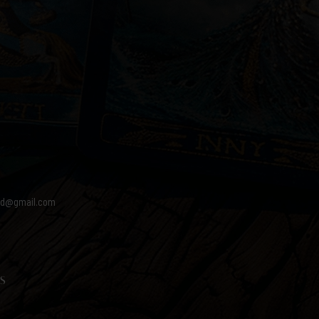
od@gmail.com
S