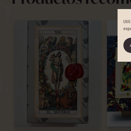
Uti
exp