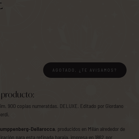
E
AGOTADO, ¿TE AVISAMOS?
 producto:
 lim. 900 copias numeratdas. DELUXE. Editado por Giordano
erdi.
Gumppenberg-Dellarocca
, producidos en Milán alrededor de
piración para esta refinada baraja, impresa en 1862 por