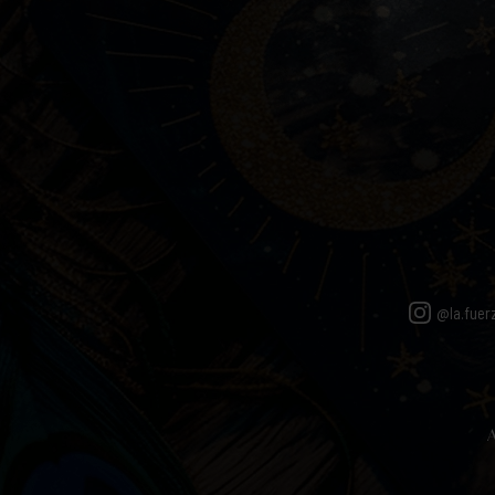
@la.fuer
A