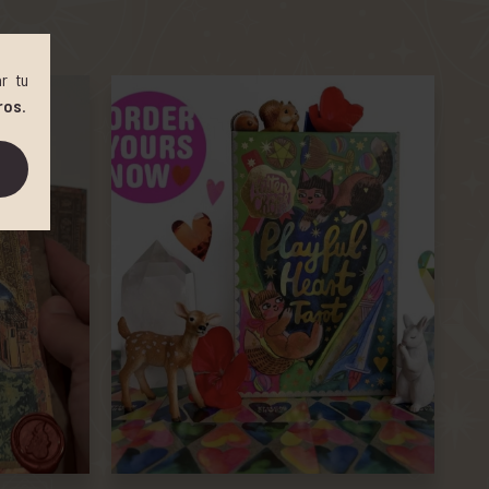
r tu
ros
.