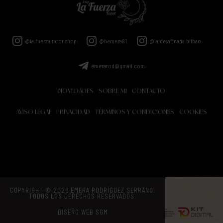
@la.fuerza.tarot.shop
@hemera81
@la.desafinada.bilbao
emerarod@gmail.com
NOVEDADES
SOBRE MI
CONTACTO
AVISO LEGAL
PRIVACIDAD
TÉRMINOS Y CONDICIONES
COOKIES
COPYRIGHT © 2026 EMERA RODRÍGUEZ SERRANO.
ACCESIBILIDAD
TODOS LOS DERECHOS RESERVADOS.
DISEÑO WEB SGM