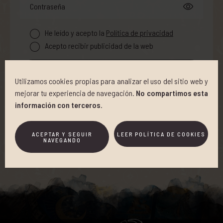
Contraseña
He leído y acepto la
Política de privacidad
Acepto recibir publicidad de la web
CONTINUAR
Utilizamos cookies propias para analizar el uso del sitio web y
mejorar tu experiencia de navegación.
No compartimos esta
información con terceros
.
Ya Soy Usuario
Iniciar sesión
ACEPTAR Y SEGUIR
LEER POLÍTICA DE COOKIES
NAVEGANDO