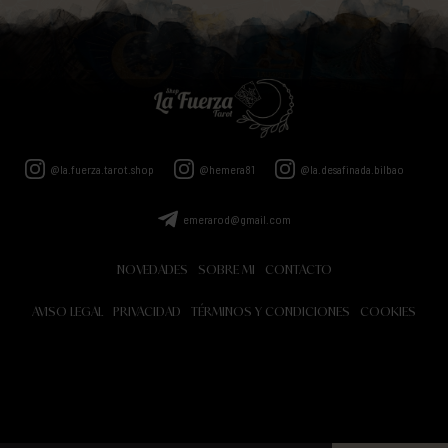
@la.fuerza.tarot.shop
@hemera81
@la.desafinada.bilbao
emerarod@gmail.com
NOVEDADES
SOBRE MI
CONTACTO
AVISO LEGAL
PRIVACIDAD
TÉRMINOS Y CONDICIONES
COOKIES