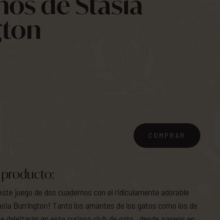
os de Stasia
gton
COMPRAR
 producto:
este juego de dos cuadernos con el ridículamente adorable
Stasia Burrington! Tanto los amantes de los gatos como los de
 se deleitarán en este curioso club de gato…desde paseos en