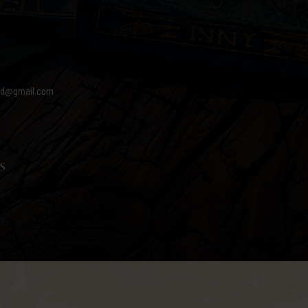
od@gmail.com
S