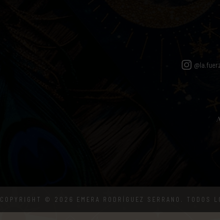
@la.fuer
A
COPYRIGHT © 2026 EMERA RODRÍGUEZ SERRANO.
TODOS L