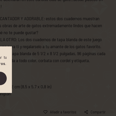
a!
ANTADOR Y ADORABLE: estos dos cuadernos muestran
s obras de arte de gatos extremadamente lindos que hacen
é no te puede gustar?
 OTRO: Los dos cuadernos de tapa blanda de este juego
uno para ti y regalarselo a tu amante de los gatos favorito.
s de tapa blanda de 5 1/2 x 8 1/2 pulgadas, 96 páginas cada
r tu
e portada a todo color, corbata con cordel y etiqueta.
ros
.
oz)
4,5 x 2 cm (8,5 x 5,7 x 0,8 in)
rington
Añadir a favoritos
Compartir