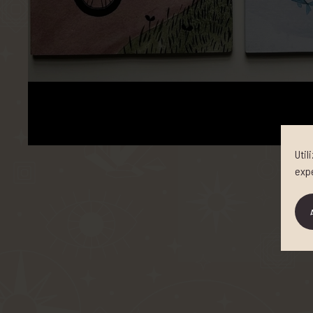
Uti
exp