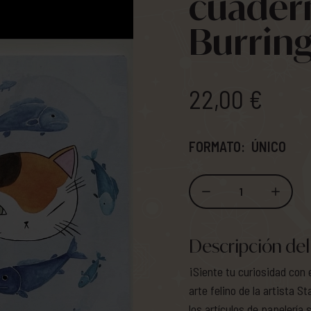
cuadern
Burrin
22,00 €
FORMATO:
ÚNICO
1
Descripción del
¡Siente tu curiosidad con 
arte felino de la artista 
los artículos de papelería