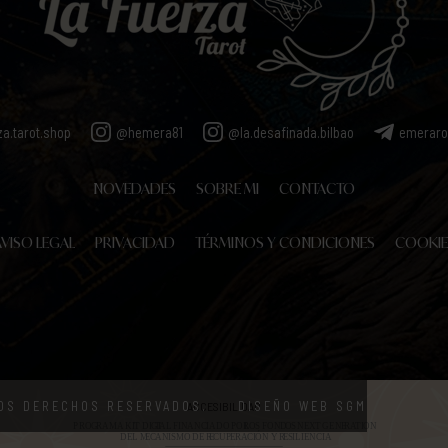
za.tarot.shop
@hemera81
@la.desafinada.bilbao
emerar
NOVEDADES
SOBRE MI
CONTACTO
VISO LEGAL
PRIVACIDAD
TÉRMINOS Y CONDICIONES
COOKIE
OS DERECHOS RESERVADOS.
DISEÑO WEB SGM
ACCESIBILIDAD